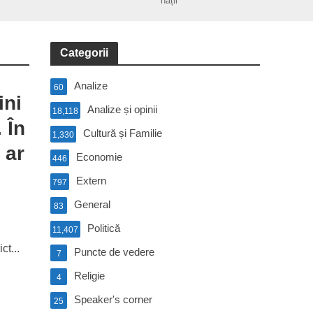
nații
Categorii
Analize
60
ini
Analize și opinii
18,118
 În
Cultură și Familie
1,330
 ar
Economie
446
Extern
797
General
83
Politică
11,407
ct...
Puncte de vedere
7
Religie
4
Speaker's corner
25