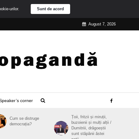
ookie-urilor.
Sunt de acord
August 7, 2026
Speaker’s corner
Țoii, fritzii și miruții,
Cum se distruge
buzoienii și mulți alții /
democrația?
Dumitriii, drăgoeștii
sunt stăpânii ăstei