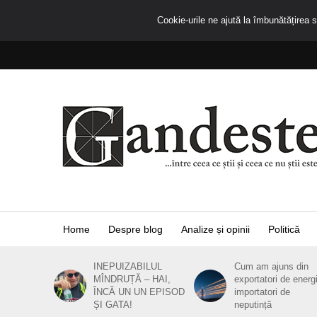
Cookie-urile ne ajută la îmbunătățirea se
Home
Despre blog
Analize și opinii
Politică
INEPUIZABILUL
Cum am ajuns din
MÎNDRUȚĂ – HAI,
exportatori de energ
ÎNCĂ UN UN EPISOD
importatori de
ȘI GATA!
neputință