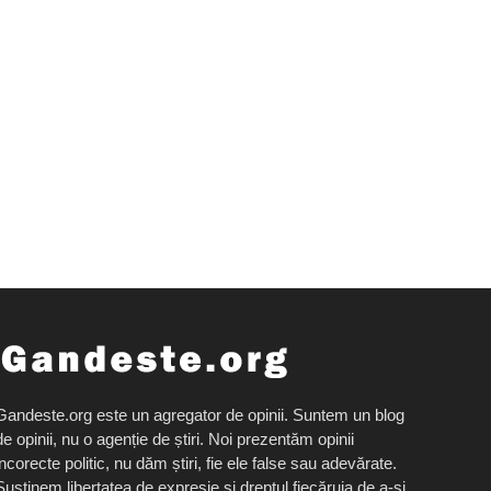
Gandeste.org este un agregator de opinii. Suntem un blog
de opinii, nu o agenție de știri. Noi prezentăm opinii
incorecte politic, nu dăm știri, fie ele false sau adevărate.
Susținem libertatea de expresie și dreptul fiecăruia de a-și