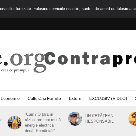
rviciilor furnizate. Folosind serviciile noastre, sunteți de acord cu folosirea c
Economie
Cultură și Familie
Extern
EXCLUSIV (VIDEO)
”Cum? O țară în
UN CETĂȚEAN
ie,
război are mai multă
RESPONSABIL
energie electrică
decât România?”