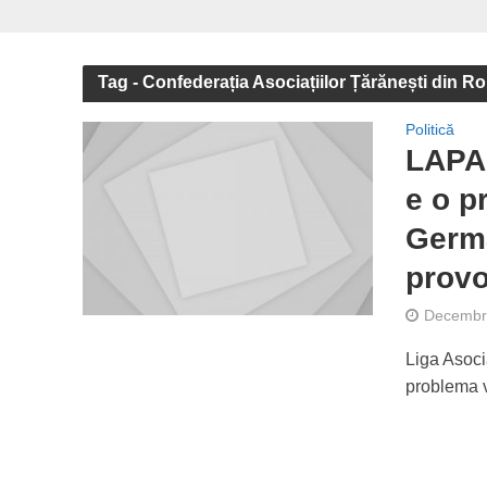
Tag - Confederația Asociațiilor Țărănești din 
Politică
LAPAR
e o p
Germa
provo
Decembri
Liga Asoci
problema va