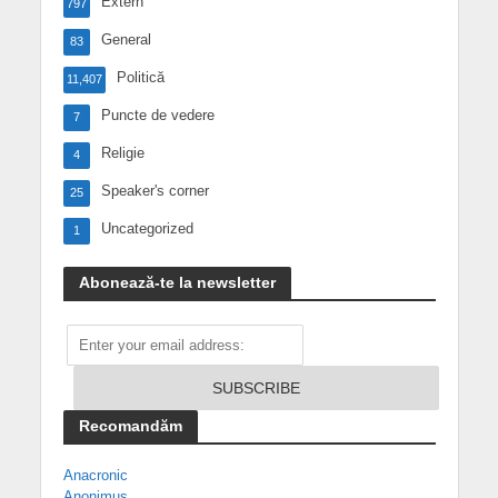
Extern
797
General
83
Politică
11,407
Puncte de vedere
7
Religie
4
Speaker's corner
25
Uncategorized
1
Abonează-te la newsletter
Recomandăm
Anacronic
Anonimus