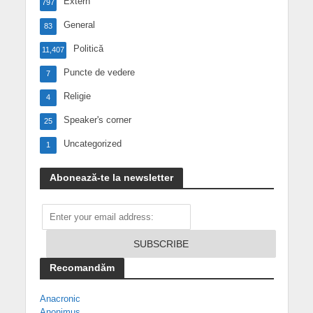
Extern
797
General
83
Politică
11,407
Puncte de vedere
7
Religie
4
Speaker's corner
25
Uncategorized
1
Abonează-te la newsletter
Recomandăm
Anacronic
Anonimus