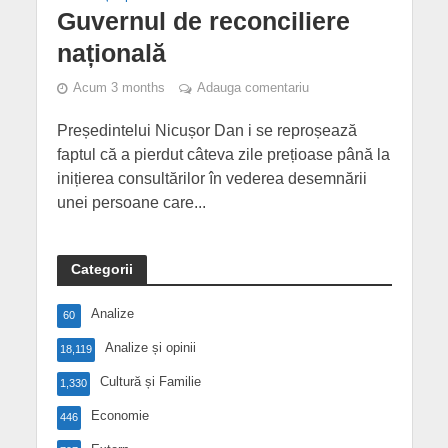
Guvernul de reconciliere
națională
Acum 3 months
Adauga comentariu
Președintelui Nicușor Dan i se reproșează
faptul că a pierdut câteva zile prețioase până la
inițierea consultărilor în vederea desemnării
unei persoane care...
Categorii
Analize
60
Analize și opinii
18,119
Cultură și Familie
1,330
Economie
446