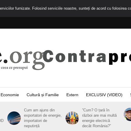
rviciilor furnizate. Folosind serviciile noastre, sunteți de acord cu folosirea c
Economie
Cultură și Familie
Extern
EXCLUSIV (VIDEO)
Cum am ajuns din
”Cum? O țară în
exportatori de energie,
război are mai multă
OD
importatori de
energie electrică
neputință
decât România?”