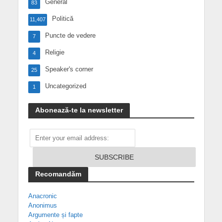
General
83
Politică
11,407
Puncte de vedere
7
Religie
4
Speaker's corner
25
Uncategorized
1
Abonează-te la newsletter
Recomandăm
Anacronic
Anonimus
Argumente și fapte