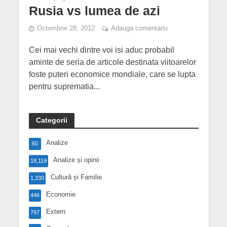
Rusia vs lumea de azi
Octombrie 28, 2012
Adauga comentariu
Cei mai vechi dintre voi isi aduc probabil
aminte de seria de articole destinata viitoarelor
foste puteri economice mondiale, care se lupta
pentru suprematia...
Categorii
Analize
60
Analize și opinii
18,119
Cultură și Familie
1,330
Economie
446
Extern
797