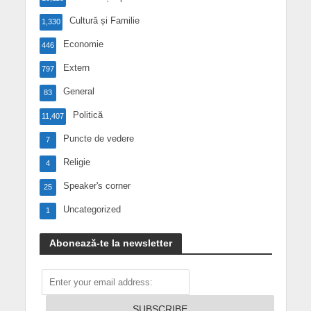
Cultură și Familie
1,330
Economie
446
Extern
797
General
83
Politică
11,407
Puncte de vedere
7
Religie
4
Speaker's corner
25
Uncategorized
1
Abonează-te la newsletter