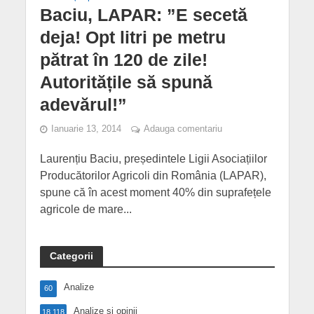
Baciu, LAPAR: ”E secetă
deja! Opt litri pe metru
pătrat în 120 de zile!
Autoritățile să spună
adevărul!”
Ianuarie 13, 2014
Adauga comentariu
Laurențiu Baciu, președintele Ligii Asociațiilor
Producătorilor Agricoli din România (LAPAR),
spune că în acest moment 40% din suprafețele
agricole de mare...
Categorii
Analize
60
Analize și opinii
18,118