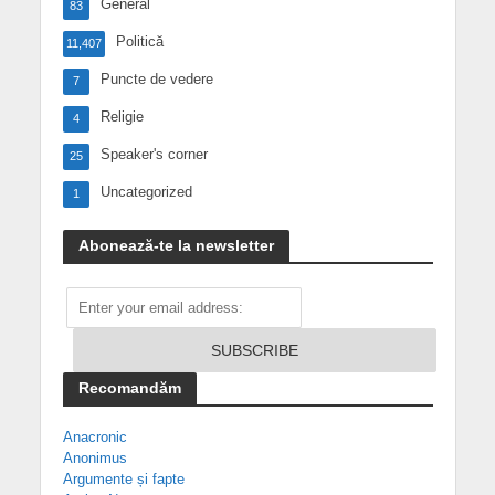
General
83
Politică
11,407
Puncte de vedere
7
Religie
4
Speaker's corner
25
Uncategorized
1
Abonează-te la newsletter
Recomandăm
Anacronic
Anonimus
Argumente și fapte