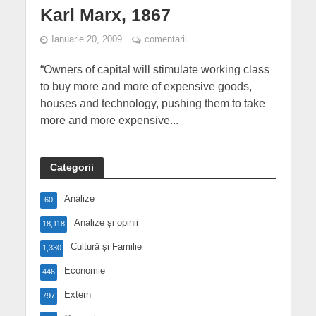
Karl Marx, 1867
Ianuarie 20, 2009
comentarii
“Owners of capital will stimulate working class
to buy more and more of expensive goods,
houses and technology, pushing them to take
more and more expensive...
Categorii
Analize
60
Analize și opinii
18,118
Cultură și Familie
1,330
Economie
446
Extern
797