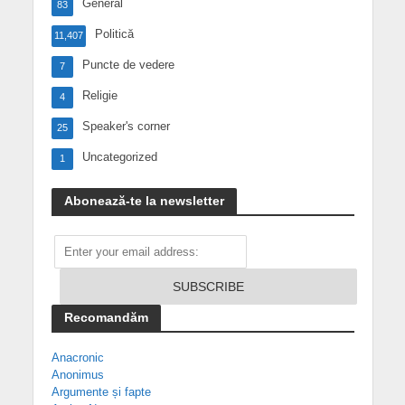
General
83
Politică
11,407
Puncte de vedere
7
Religie
4
Speaker's corner
25
Uncategorized
1
Abonează-te la newsletter
Recomandăm
Anacronic
Anonimus
Argumente și fapte