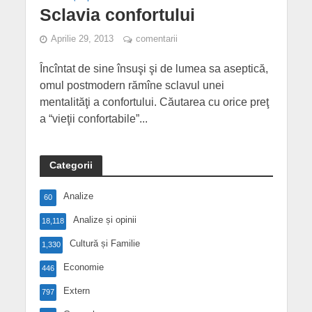
Sclavia confortului
Aprilie 29, 2013
comentarii
Încîntat de sine însuşi şi de lumea sa aseptică,
omul postmodern rămîne sclavul unei
mentalităţi a confortului. Căutarea cu orice preţ
a “vieţii confortabile”...
Categorii
Analize
60
Analize și opinii
18,118
Cultură și Familie
1,330
Economie
446
Extern
797