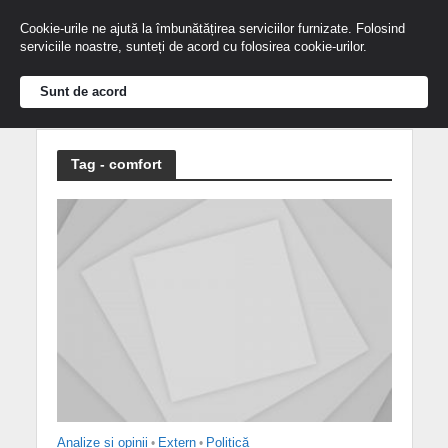
Cookie-urile ne ajută la îmbunătățirea serviciilor furnizate. Folosind
serviciile noastre, sunteți de acord cu folosirea cookie-urilor.
Sunt de acord
Tag - comfort
Analize și opinii
•
Extern
•
Politică