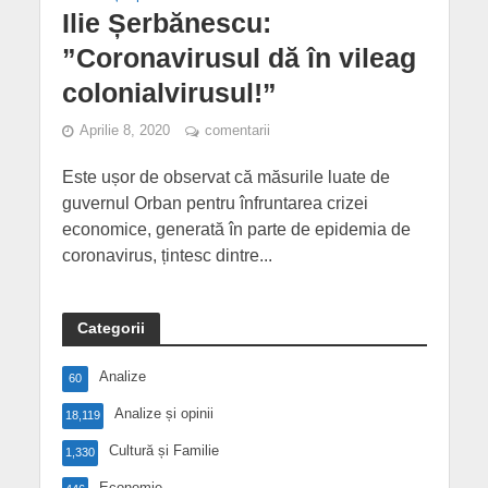
Ilie Șerbănescu:
”Coronavirusul dă în vileag
colonialvirusul!”
Aprilie 8, 2020
comentarii
Este ușor de observat că măsurile luate de
guvernul Orban pentru înfruntarea crizei
economice, generată în parte de epidemia de
coronavirus, țintesc dintre...
Categorii
Analize
60
Analize și opinii
18,119
Cultură și Familie
1,330
Economie