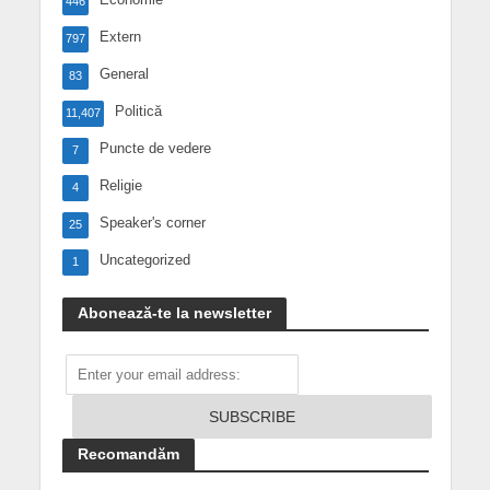
446
Extern
797
General
83
Politică
11,407
Puncte de vedere
7
Religie
4
Speaker's corner
25
Uncategorized
1
Abonează-te la newsletter
Recomandăm