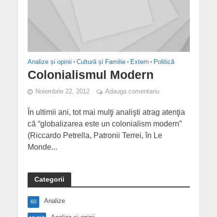
Analize și opinii
•
Cultură și Familie
•
Extern
•
Politică
Colonialismul Modern
Noiembrie 22, 2012
Adauga comentariu
În ultimii ani, tot mai mulţi analişti atrag atenţia
că “globalizarea este un colonialism modern”
(Riccardo Petrella, Patronii Terrei, în Le
Monde...
Categorii
Analize
60