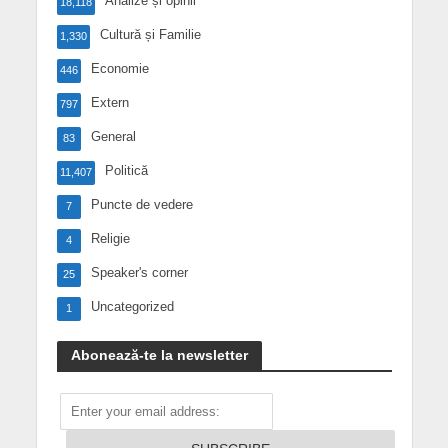
Analize și opinii
18,118
Cultură și Familie
1,330
Economie
446
Extern
797
General
83
Politică
11,407
Puncte de vedere
7
Religie
4
Speaker's corner
25
Uncategorized
1
Abonează-te la newsletter