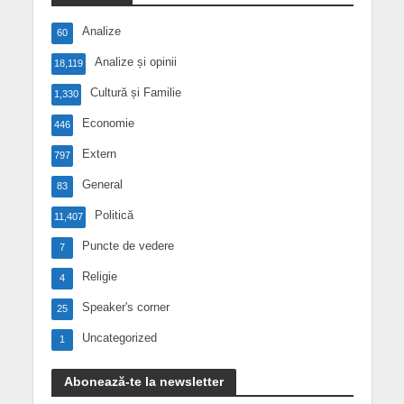
Analize
60
Analize și opinii
18,119
Cultură și Familie
1,330
Economie
446
Extern
797
General
83
Politică
11,407
Puncte de vedere
7
Religie
4
Speaker's corner
25
Uncategorized
1
Abonează-te la newsletter