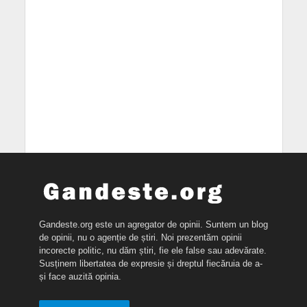
Gandeste.org este un agregator de opinii. Suntem un blog
de opinii, nu o agenție de știri. Noi prezentăm opinii
incorecte politic, nu dăm știri, fie ele false sau adevărate.
Susținem libertatea de expresie și dreptul fiecăruia de a-
și face auzită opinia.