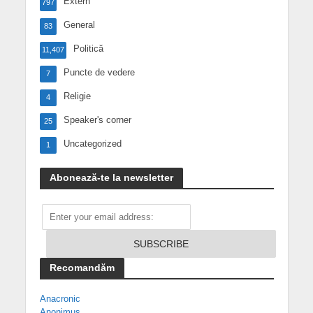
Extern
797
General
83
Politică
11,407
Puncte de vedere
7
Religie
4
Speaker's corner
25
Uncategorized
1
Abonează-te la newsletter
Recomandăm
Anacronic
Anonimus