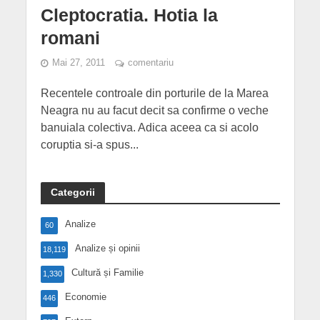
Cleptocratia. Hotia la
romani
Mai 27, 2011
comentariu
Recentele controale din porturile de la Marea
Neagra nu au facut decit sa confirme o veche
banuiala colectiva. Adica aceea ca si acolo
coruptia si-a spus...
Categorii
Analize
60
Analize și opinii
18,119
Cultură și Familie
1,330
Economie
446