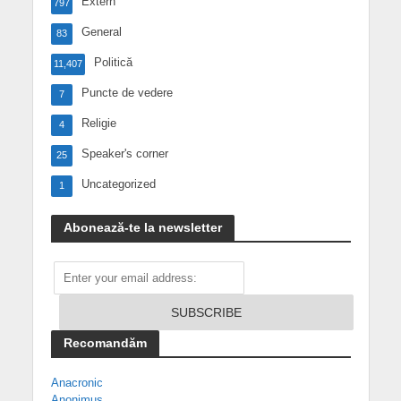
Extern
797
General
83
Politică
11,407
Puncte de vedere
7
Religie
4
Speaker's corner
25
Uncategorized
1
Abonează-te la newsletter
Recomandăm
Anacronic
Anonimus