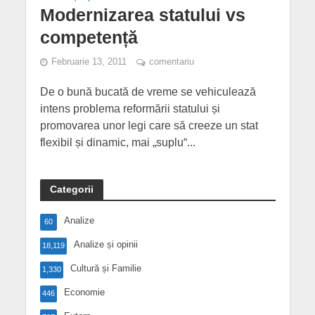
Modernizarea statului vs
competență
Februarie 13, 2011
comentariu
De o bună bucată de vreme se vehiculează
intens problema reformării statului și
promovarea unor legi care să creeze un stat
flexibil și dinamic, mai „suplu“...
Categorii
Analize
60
Analize și opinii
18,119
Cultură și Familie
1,330
Economie
446