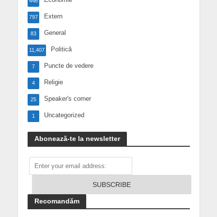
446
Extern
797
General
83
Politică
11,407
Puncte de vedere
7
Religie
4
Speaker's corner
25
Uncategorized
1
Abonează-te la newsletter
Recomandăm