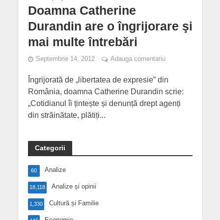
Doamna Catherine
Durandin are o îngrijorare şi
mai multe întrebări
Septembrie 14, 2012
Adauga comentariu
Îngrijorată de „libertatea de expresie” din
România, doamna Catherine Durandin scrie:
„Cotidianul îi țintește și denunță drept agenți
din străinătate, plătiți...
Categorii
Analize
60
Analize și opinii
18,118
Cultură și Familie
1,330
Economie