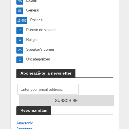
Extern
797
General
83
Politică
11,407
Puncte de vedere
7
Religie
4
Speaker's corner
25
Uncategorized
1
Abonează-te la newsletter
Recomandăm
Anacronic
Anonimus