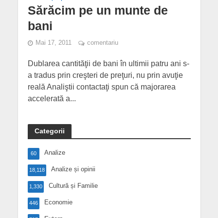
Sărăcim pe un munte de
bani
Mai 17, 2011
comentariu
Dublarea cantităţii de bani în ultimii patru ani s-
a tradus prin creşteri de preţuri, nu prin avuţie
reală Analiştii contactaţi spun că majorarea
accelerată a...
Categorii
Analize
60
Analize și opinii
18,118
Cultură și Familie
1,330
Economie
446