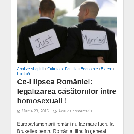
Analize și opinii
•
Cultură și Familie
•
Economie
•
Extern
•
Politică
Ce-i lipsea României:
legalizarea căsătoriilor între
homosexuali !
Martie 23, 2015
Adauga comentariu
Europarlamentarii români nu fac mare lucru la
Bruxelles pentru România, fiind în general