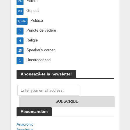
Extern
797
General
83
Politică
11,407
Puncte de vedere
7
Religie
4
Speaker's corner
25
Uncategorized
1
Abonează-te la newsletter
Recomandăm
Anacronic
Anonimus