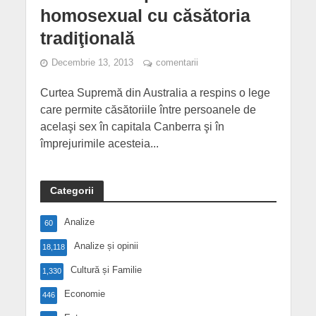
homosexual cu căsătoria
tradiţională
Decembrie 13, 2013
comentarii
Curtea Supremă din Australia a respins o lege
care permite căsătoriile între persoanele de
acelaşi sex în capitala Canberra şi în
împrejurimile acesteia...
Categorii
Analize
60
Analize și opinii
18,118
Cultură și Familie
1,330
Economie
446