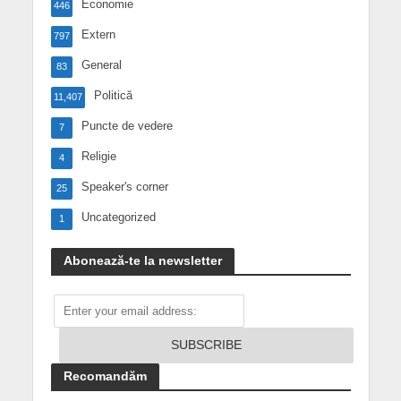
Economie
446
Extern
797
General
83
Politică
11,407
Puncte de vedere
7
Religie
4
Speaker's corner
25
Uncategorized
1
Abonează-te la newsletter
Recomandăm