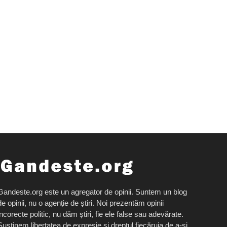
Gandeste.org este un agregator de opinii. Suntem un blog
de opinii, nu o agenție de știri. Noi prezentăm opinii
incorecte politic, nu dăm știri, fie ele false sau adevărate.
Susținem libertatea de expresie și dreptul fiecăruia de a-și