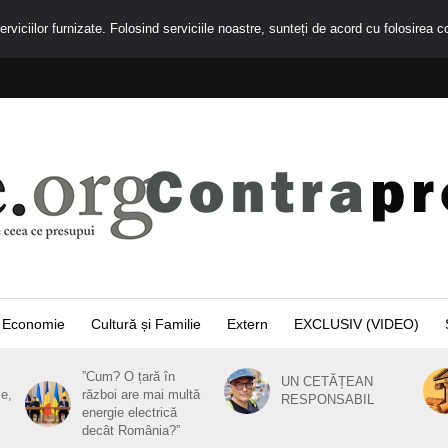
rviciilor furnizate. Folosind serviciile noastre, sunteți de acord cu folosirea c
Economie
Cultură și Familie
Extern
EXCLUSIV (VIDEO)
”Cum? O țară în
UN CETĂȚEAN
ie,
război are mai multă
RESPONSABIL
energie electrică
decât România?”