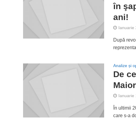
în şa
ani!
Ianuarie
După revol
reprezentan
Analize și op
De ce
Maior
Ianuarie
În ultimii 
care s-a d