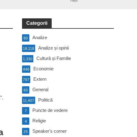
nații
Categorii
Analize
60
Analize și opinii
18,118
Cultură și Familie
1,330
Economie
446
Extern
797
General
83
”.
Politică
11,407
Puncte de vedere
7
Religie
4
a
Speaker's corner
25