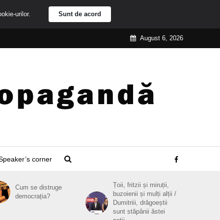
ookie-urilor.
Sunt de acord
August 6, 2026
Speaker’s corner
Țoii, fritzii și miruții,
Cum se distruge
buzoienii și mulți alții /
democrația?
Dumitriii, drăgoeștii
sunt stăpânii ăstei