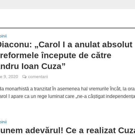
inii
iaconu: „Carol I a anulat absolut
 reformele începute de către
ndru Ioan Cuza”
e 9, 2020
comentarii
 monarhistă a tranzitat în asemenea hal vremurile încât, la ora
arol I apare ca un rege luminat care „ne-a câștigat independența
inii
unem adevărul! Ce a realizat Cuz