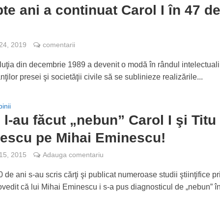
pte ani a continuat Carol I în 47 d
 24, 2019
comentarii
uţia din decembrie 1989 a devenit o modă în rândul intelectualil
ţilor presei şi societăţii civile să se sublinieze realizările...
inii
 l-au făcut „nebun” Carol I şi Titu
escu pe Mihai Eminescu!
 15, 2015
Adauga comentariu
20 de ani s-au scris cărţi şi publicat numeroase studii ştiinţifice pr
ovedit că lui Mihai Eminescu i s-a pus diagnosticul de „nebun” în