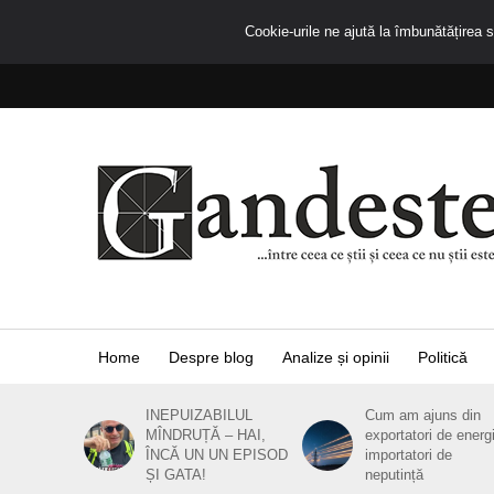
Cookie-urile ne ajută la îmbunătățirea se
Home
Despre blog
Analize și opinii
Politică
INEPUIZABILUL
Cum am ajuns din
MÎNDRUȚĂ – HAI,
exportatori de energ
ÎNCĂ UN UN EPISOD
importatori de
ȘI GATA!
neputință