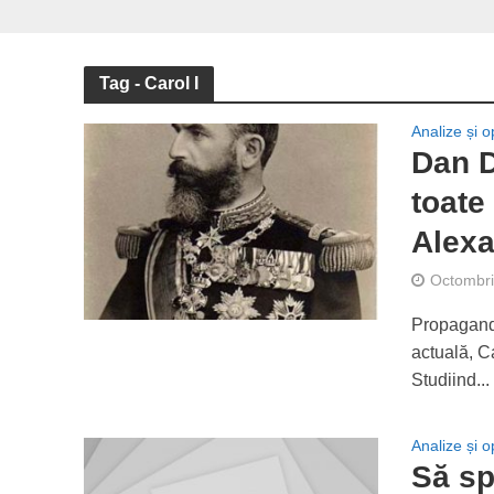
Tag - Carol I
Analize și op
Dan D
toate
Alexa
Octombri
Propaganda
actuală, C
Studiind...
Analize și op
Să sp