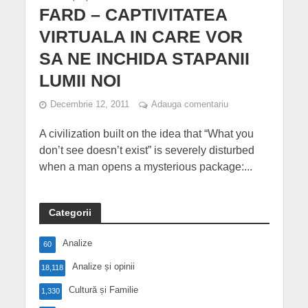
FARD – CAPTIVITATEA
VIRTUALA IN CARE VOR
SA NE INCHIDA STAPANII
LUMII NOI
Decembrie 12, 2011
Adauga comentariu
A civilization built on the idea that “What you
don’t see doesn’t exist” is severely disturbed
when a man opens a mysterious package:...
Categorii
Analize
60
Analize și opinii
18,118
Cultură și Familie
1,330