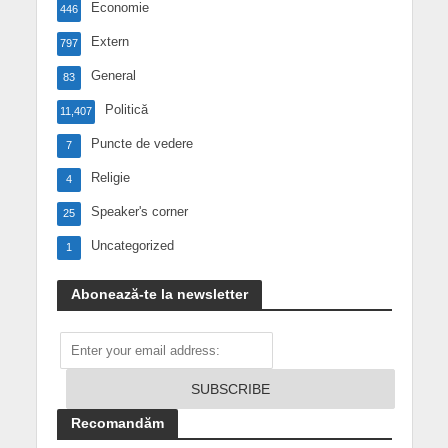
Economie
446
Extern
797
General
83
Politică
11,407
Puncte de vedere
7
Religie
4
Speaker's corner
25
Uncategorized
1
Abonează-te la newsletter
Recomandăm