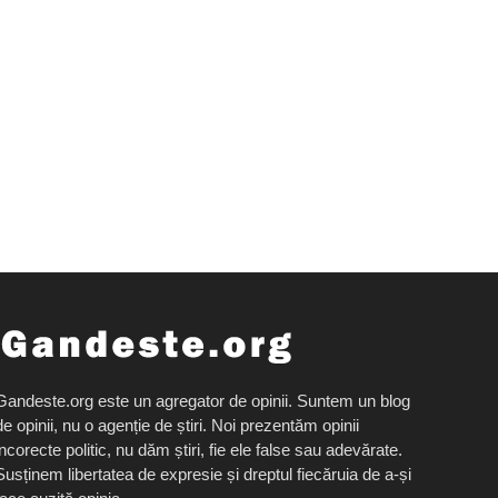
Gandeste.org este un agregator de opinii. Suntem un blog
de opinii, nu o agenție de știri. Noi prezentăm opinii
incorecte politic, nu dăm știri, fie ele false sau adevărate.
Susținem libertatea de expresie și dreptul fiecăruia de a-și