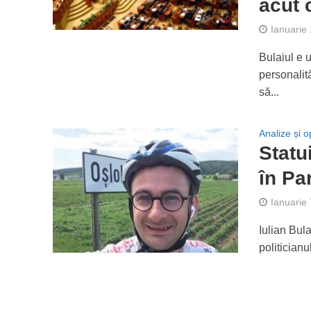
acut 
Ianuarie
Bulaiul e 
personalit
să...
Analize și op
Statui
în Pa
Ianuarie
Iulian Bula
politicianu