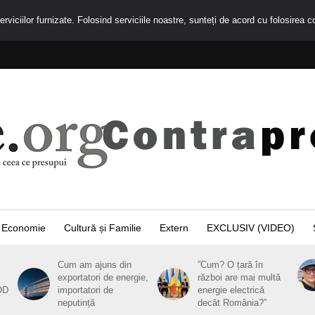
rviciilor furnizate. Folosind serviciile noastre, sunteți de acord cu folosirea c
Economie
Cultură și Familie
Extern
EXCLUSIV (VIDEO)
Cum am ajuns din
”Cum? O țară în
exportatori de energie,
război are mai multă
OD
importatori de
energie electrică
neputință
decât România?”