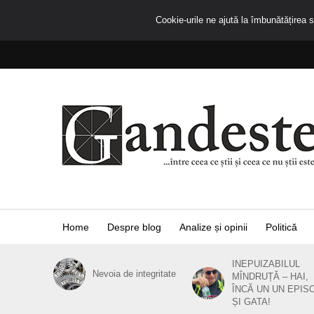
Cookie-urile ne ajută la îmbunătățirea se
Home
Despre blog
Analize și opinii
Politică
INEPUIZABILUL
Nevoia de integritate
MÎNDRUȚĂ – HAI,
ÎNCĂ UN UN EPIS
ȘI GATA!