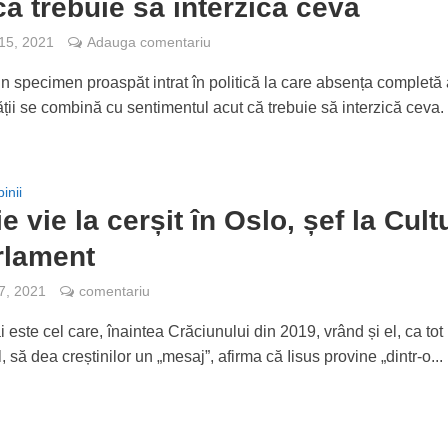
că trebuie să interzică ceva
 15, 2021
Adauga comentariu
un specimen proaspăt intrat în politică la care absența completă
ății se combină cu sentimentul acut că trebuie să interzică ceva
inii
e vie la cerșit în Oslo, șef la Cult
rlament
 7, 2021
comentariu
i este cel care, înaintea Crăciunului din 2019, vrând și el, ca tot
l, să dea creștinilor un „mesaj”, afirma că Iisus provine „dintr-o...