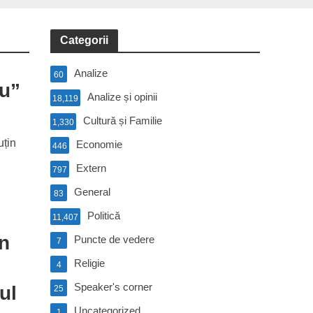
Categorii
Analize
60
ău”
Analize și opinii
18,119
Cultură și Familie
1,330
uțin
Economie
446
Extern
797
General
83
Politică
11,407
în
Puncte de vedere
7
Religie
4
Speaker's corner
ul
25
Uncategorized
1