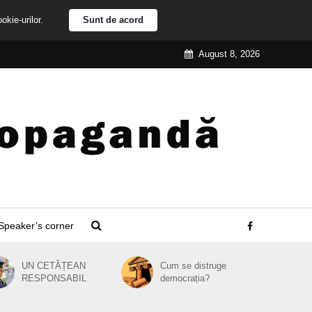
ookie-urilor.
Sunt de acord
August 8, 2026
Speaker’s corner
UN CETĂȚEAN
Cum se distruge
RESPONSABIL
democrația?