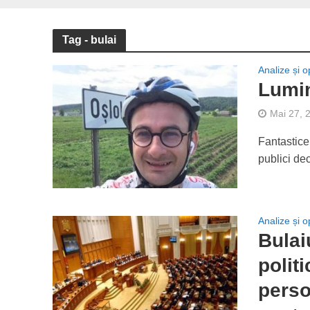
Tag - bulai
Analize și op
Lumin
Mai 27, 
Fantastice
publici dec
Analize și op
Bulai
polit
perso