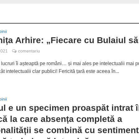
inii
ița Arhire: „Fiecare cu Bulaiul s
2021
comentariu
 lucruri îi așteaptă pe români… și mai ales pe intelectualii mai p
ât intelectualii clar publici! Fericită țară este aceea în...
inii
ul e un specimen proaspăt intrat 
ică la care absența completă a
nalității se combină cu sentiment