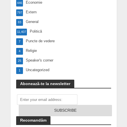
Economie
446
Extern
797
General
83
Politică
11,407
Puncte de vedere
7
Religie
4
Speaker's corner
25
Uncategorized
1
Abonează-te la newsletter
Recomandăm