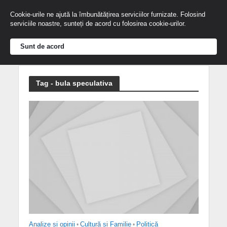
Cookie-urile ne ajută la îmbunătățirea serviciilor furnizate. Folosind
serviciile noastre, sunteți de acord cu folosirea cookie-urilor.
Sunt de acord
Tag - bula speculativa
Analize și opinii
•
Cultură și Familie
•
Politică