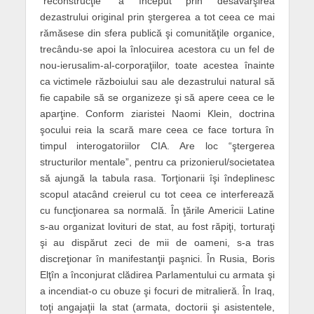
“reconstrucţie” a început prin desăvârşirea
dezastrului original prin ştergerea a tot ceea ce mai
rămăsese din sfera publică şi comunităţile organice,
trecându-se apoi la înlocuirea acestora cu un fel de
nou-ierusalim-al-corporaţiilor, toate acestea înainte
ca victimele războiului sau ale dezastrului natural să
fie capabile să se organizeze şi să apere ceea ce le
aparţine. Conform ziaristei Naomi Klein, doctrina
şocului reia la scară mare ceea ce face tortura în
timpul interogatoriilor CIA. Are loc “ştergerea
structurilor mentale”, pentru ca prizonierul/societatea
să ajungă la tabula rasa. Torţionarii îşi îndeplinesc
scopul atacând creierul cu tot ceea ce interferează
cu funcţionarea sa normală. În ţările Americii Latine
s-au organizat lovituri de stat, au fost răpiţi, torturaţi
şi au dispărut zeci de mii de oameni, s-a tras
discreţionar în manifestanţii paşnici. În Rusia, Boris
Elţîn a înconjurat clădirea Parlamentului cu armata şi
a incendiat-o cu obuze şi focuri de mitralieră. În Iraq,
toţi angajaţii la stat (armata, doctorii şi asistentele,