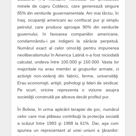
minele de cupru Coldeco, care generează singure
85% din veniturile guvernamentale. Ani mai târziu, în
Iraq, ocupanţii americani au confiscat pur şi simplu
petrolul, care produce aproape 90% din veniturile
guvernului, în favoarea companiilor americane,
condamnându-i pe indigeni la sărăcie perpetuă.
Numărul exact al celor omorâţi pentru impunerea
neoliberalismului în America Latină n-a fost niciodată
calculat, undeva între 100.000 şi 150.000. Vasta lor
majoritate nu erau membri ai grupurilor armate, ci
activişti non-violenţi din fabrici, ferme, universităţi.
Erau economişti, artişti, psihologi şi lideri de sindicat.
Pe scurt, oricine reprezenta o viziune asupra
societăţii construită pe altceva decât profitul pur.
În Bolivia, în urma aplicării terapiei de şoc, numărul
celor care mai plăteau contribuţii la protecţia socială
a scăzut între 1983 şi 1988 la 61%. Dar, aşa cum
spunea un reprezentant al unei uniuni a ţăranilor: