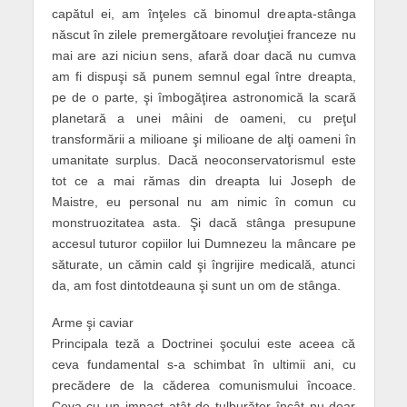
capătul ei, am înţeles că binomul dreapta-stânga
născut în zilele premergătoare revoluţiei franceze nu
mai are azi niciun sens, afară doar dacă nu cumva
am fi dispuşi să punem semnul egal între dreapta,
pe de o parte, şi îmbogăţirea astronomică la scară
planetară a unei mâini de oameni, cu preţul
transformării a milioane şi milioane de alţi oameni în
umanitate surplus. Dacă neoconservatorismul este
tot ce a mai rămas din dreapta lui Joseph de
Maistre, eu personal nu am nimic în comun cu
monstruozitatea asta. Şi dacă stânga presupune
accesul tuturor copiilor lui Dumnezeu la mâncare pe
săturate, un cămin cald şi îngrijire medicală, atunci
da, am fost dintotdeauna şi sunt un om de stânga.
Arme şi caviar
Principala teză a Doctrinei şocului este aceea că
ceva fundamental s-a schimbat în ultimii ani, cu
precădere de la căderea comunismului încoace.
Ceva cu un impact atât de tulburător încât nu doar