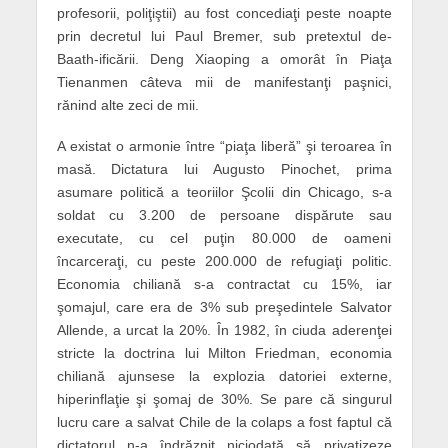
profesorii, poliţiştii) au fost concediaţi peste noapte
prin decretul lui Paul Bremer, sub pretextul de-
Baath-ificării. Deng Xiaoping a omorât în Piaţa
Tienanmen câteva mii de manifestanţi paşnici,
rănind alte zeci de mii.
A existat o armonie între “piaţa liberă” şi teroarea în
masă. Dictatura lui Augusto Pinochet, prima
asumare politică a teoriilor Şcolii din Chicago, s-a
soldat cu 3.200 de persoane dispărute sau
executate, cu cel puţin 80.000 de oameni
încarceraţi, cu peste 200.000 de refugiaţi politic.
Economia chiliană s-a contractat cu 15%, iar
şomajul, care era de 3% sub preşedintele Salvator
Allende, a urcat la 20%. În 1982, în ciuda aderenţei
stricte la doctrina lui Milton Friedman, economia
chiliană ajunsese la explozia datoriei externe,
hiperinflaţie şi şomaj de 30%. Se pare că singurul
lucru care a salvat Chile de la colaps a fost faptul că
dictatorul n-a îndrăznit niciodată să privatizeze