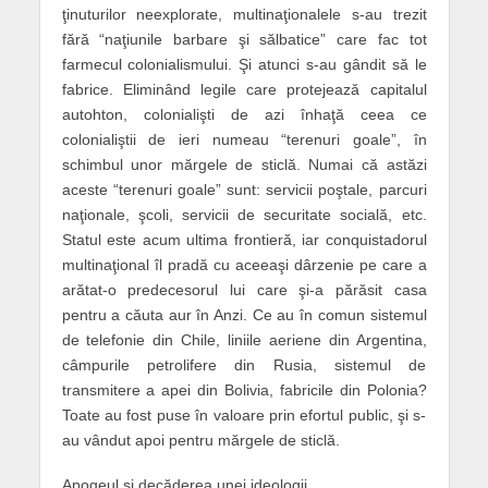
ţinuturilor neexplorate, multinaţionalele s-au trezit
fără “naţiunile barbare şi sălbatice” care fac tot
farmecul colonialismului. Şi atunci s-au gândit să le
fabrice. Eliminând legile care protejează capitalul
autohton, colonialişti de azi înhaţă ceea ce
colonialiştii de ieri numeau “terenuri goale”, în
schimbul unor mărgele de sticlă. Numai că astăzi
aceste “terenuri goale” sunt: servicii poştale, parcuri
naţionale, şcoli, servicii de securitate socială, etc.
Statul este acum ultima frontieră, iar conquistadorul
multinaţional îl pradă cu aceeaşi dârzenie pe care a
arătat-o predecesorul lui care şi-a părăsit casa
pentru a căuta aur în Anzi. Ce au în comun sistemul
de telefonie din Chile, liniile aeriene din Argentina,
câmpurile petrolifere din Rusia, sistemul de
transmitere a apei din Bolivia, fabricile din Polonia?
Toate au fost puse în valoare prin efortul public, şi s-
au vândut apoi pentru mărgele de sticlă.
Apogeul şi decăderea unei ideologii