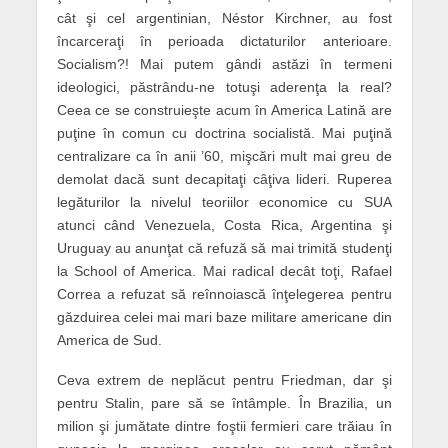
cât şi cel argentinian, Néstor Kirchner, au fost
încarceraţi în perioada dictaturilor anterioare.
Socialism?! Mai putem gândi astăzi în termeni
ideologici, păstrându-ne totuşi aderenţa la real?
Ceea ce se construieşte acum în America Latină are
puţine în comun cu doctrina socialistă. Mai puţină
centralizare ca în anii ’60, mişcări mult mai greu de
demolat dacă sunt decapitaţi câţiva lideri. Ruperea
legăturilor la nivelul teoriilor economice cu SUA
atunci când Venezuela, Costa Rica, Argentina şi
Uruguay au anunţat că refuză să mai trimită studenţi
la School of America. Mai radical decât toţi, Rafael
Correa a refuzat să reînnoiască înţelegerea pentru
găzduirea celei mai mari baze militare americane din
America de Sud.
Ceva extrem de neplăcut pentru Friedman, dar şi
pentru Stalin, pare să se întâmple. În Brazilia, un
milion şi jumătate dintre foştii fermieri care trăiau în