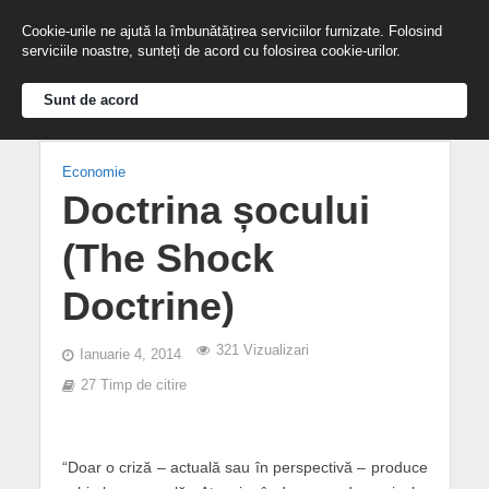
Cookie-urile ne ajută la îmbunătățirea serviciilor furnizate. Folosind
serviciile noastre, sunteți de acord cu folosirea cookie-urilor.
Sunt de acord
Economie
Doctrina șocului
(The Shock
Doctrine)
321 Vizualizari
Ianuarie 4, 2014
27 Timp de citire
“Doar o criză – actuală sau în perspectivă – produce