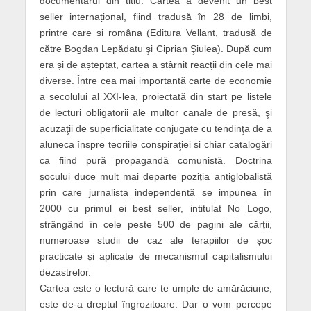
documentarul din titlu. Cartea a devenit un best
seller internațional, fiind tradusă în 28 de limbi,
printre care și româna (Editura Vellant, tradusă de
către Bogdan Lepădatu şi Ciprian Şiulea). După cum
era și de așteptat, cartea a stârnit reacții din cele mai
diverse. Între cea mai importantă carte de economie
a secolului al XXI-lea, proiectată din start pe listele
de lecturi obligatorii ale multor canale de presă, şi
acuzaţii de superficialitate conjugate cu tendinţa de a
aluneca înspre teoriile conspiraţiei și chiar catalogări
ca fiind pură propagandă comunistă. Doctrina
șocului duce mult mai departe poziția antiglobalistă
prin care jurnalista independentă se impunea în
2000 cu primul ei best seller, intitulat No Logo,
strângând în cele peste 500 de pagini ale cărții,
numeroase studii de caz ale terapiilor de șoc
practicate și aplicate de mecanismul capitalismului
dezastrelor.
Cartea este o lectură care te umple de amărăciune,
este de-a dreptul îngrozitoare. Dar o vom percepe