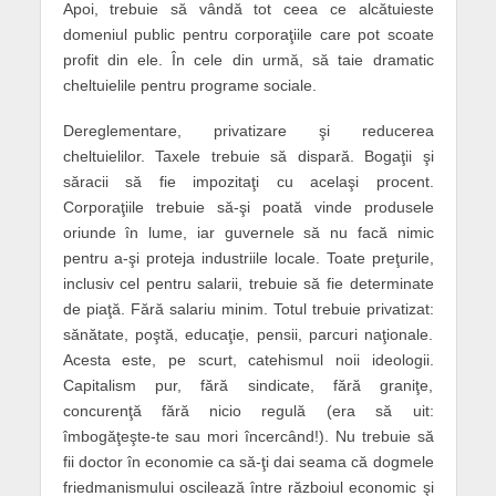
Apoi, trebuie să vândă tot ceea ce alcătuieste
domeniul public pentru corporaţiile care pot scoate
profit din ele. În cele din urmă, să taie dramatic
cheltuielile pentru programe sociale.
Dereglementare, privatizare şi reducerea
cheltuielilor. Taxele trebuie să dispară. Bogaţii şi
săracii să fie impozitaţi cu acelaşi procent.
Corporaţiile trebuie să-şi poată vinde produsele
oriunde în lume, iar guvernele să nu facă nimic
pentru a-şi proteja industriile locale. Toate preţurile,
inclusiv cel pentru salarii, trebuie să fie determinate
de piaţă. Fără salariu minim. Totul trebuie privatizat:
sănătate, poştă, educaţie, pensii, parcuri naţionale.
Acesta este, pe scurt, catehismul noii ideologii.
Capitalism pur, fără sindicate, fără graniţe,
concurenţă fără nicio regulă (era să uit:
îmbogăţeşte-te sau mori încercând!). Nu trebuie să
fii doctor în economie ca să-ţi dai seama că dogmele
friedmanismului oscilează între războiul economic şi