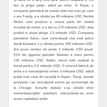
faci la preţul pieţei, adică pe nimic. În Rusia, o
companie petrolieră de nivelul celei mai mari pe care
o are Franţa, s-a vândut pe 88 milioane USD. Norilsk
Nickel, care produce a cincea parte din nivelul
mondial de nichel, s-a dat cu 170 milioane USD, deşi
profitul ei anual atinge 1,5 miliarde USD. Compania
petrolieră Yukos, care controlează mai mult petrol
decât Kuweitul, s-a vândut pentru 309 milioane USD.
Are acum venituri de peste 3 miliarde USD anual.
51% din gigantul petrolier Sidanko a mers pentru
130 milioane USD. Astăzi, stocul este evaluat la
bursă pentru 2,8 miliarde USD. O enormă fabrică de
arme s-a tranzacţionat contra 3 milioane USD, adică
preţul unei case de vacanţă în Aspen. Totuşi, aceste
privatizări i-au nemulţumit enorm pe economiştii de
la Chicago: bunurile statului s-au vândut strict
nomenklaturiştilor autohtoni, interzicându-se orice
acces capitalului străin.