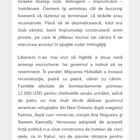
Israelul. Acelaşi ciclu: distrugere – împrumuturi –
înstrăinare. Oamenii îşi aminteau cât de bucuroşi
fuseseră că războiul se terminase, că străzile erau
reconstruite. Până să se dezmeticească, totul era
însă vândut, banii împrumutaţi construiseră averi
private, pe care le plăteau tocmai cei cărora li se
interzicea accesul în spaţiile noilor îmbogăţiţi.
Libanezii n-au mai vrut să înghită a doua oară
aceeaşi escrocherie. Iar guvernul a trebuit să se
resemneze. În paralel, Mişcarea Hizballah a început
reconstrucţia, piatră cu piatră, cămin cu cămin.
Familiile afectate de bombardamente primeau
12.000 USD pentru cheltuielile anului următor, adică
de patru ori mai mult decât dăduse guvernul
american refugiaţilor din New Orleans după uraganul
Katrina, după cum remarcau ziariştii Ana Nogueira şi
Saseen Kawzally. Versiunea adoptată de această
forţă politică n-a vizat construirea de hoteluri de cinci
stele, ca în Kabul, nici de piscine olimpice pentru