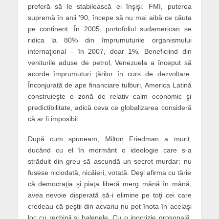
preferă să le stabilească ei înşişi. FMI, puterea
supremă în anii ’90, începe să nu mai aibă ce căuta
pe continent. În 2005, portofoliul sudamerican se
ridica la 80% din împrumuturile organismului
internaţional – în 2007, doar 1%. Beneficiind din
veniturile aduse de petrol, Venezuela a început să
acorde împrumuturi ţărilor în curs de dezvoltare.
Înconjurată de ape financiare tulburi, America Latină
construieşte o zonă de relativ calm economic şi
predictibilitate, adică ceva ce globalizarea consideră
că ar fi imposibil.
După cum spuneam, Milton Friedman a murit,
ducând cu el în mormânt o ideologie care s-a
străduit din greu să ascundă un secret murdar: nu
fusese niciodată, nicăieri, votată. Deşi afirma cu tărie
că democraţia şi piaţa liberă merg mână în mână,
avea nevoie disperată să-i elimine pe toţi cei care
credeau că peştii din acvariu nu pot înota în acelaşi
loc cu rechinii şi balenele. Cu o ipocrizie grosonală,