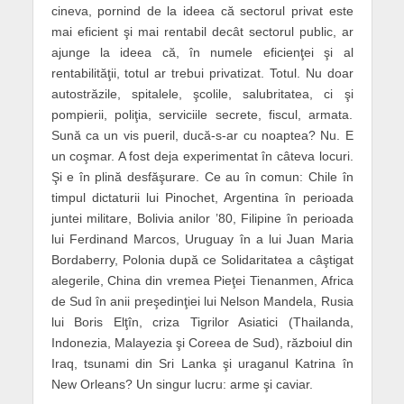
cineva, pornind de la ideea că sectorul privat este
mai eficient şi mai rentabil decât sectorul public, ar
ajunge la ideea că, în numele eficienţei şi al
rentabilităţii, totul ar trebui privatizat. Totul. Nu doar
autostrăzile, spitalele, şcolile, salubritatea, ci şi
pompierii, poliţia, serviciile secrete, fiscul, armata.
Sună ca un vis pueril, ducă-s-ar cu noaptea? Nu. E
un coşmar. A fost deja experimentat în câteva locuri.
Şi e în plină desfăşurare. Ce au în comun: Chile în
timpul dictaturii lui Pinochet, Argentina în perioada
juntei militare, Bolivia anilor ’80, Filipine în perioada
lui Ferdinand Marcos, Uruguay în a lui Juan Maria
Bordaberry, Polonia după ce Solidaritatea a câştigat
alegerile, China din vremea Pieţei Tienanmen, Africa
de Sud în anii preşedinţiei lui Nelson Mandela, Rusia
lui Boris Elţîn, criza Tigrilor Asiatici (Thailanda,
Indonezia, Malayezia şi Coreea de Sud), războiul din
Iraq, tsunami din Sri Lanka şi uraganul Katrina în
New Orleans? Un singur lucru: arme şi caviar.