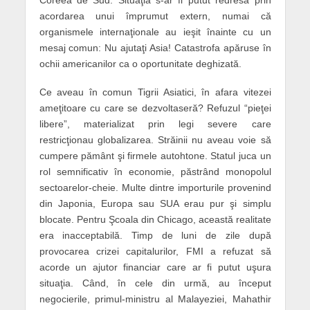
acordarea unui împrumut extern, numai că
organismele internaţionale au ieşit înainte cu un
mesaj comun: Nu ajutaţi Asia! Catastrofa apăruse în
ochii americanilor ca o oportunitate deghizată.
Ce aveau în comun Tigrii Asiatici, în afara vitezei
ameţitoare cu care se dezvoltaseră? Refuzul “pieţei
libere”, materializat prin legi severe care
restricţionau globalizarea. Străinii nu aveau voie să
cumpere pământ şi firmele autohtone. Statul juca un
rol semnificativ în economie, păstrând monopolul
sectoarelor-cheie. Multe dintre importurile provenind
din Japonia, Europa sau SUA erau pur şi simplu
blocate. Pentru Şcoala din Chicago, această realitate
era inacceptabilă. Timp de luni de zile după
provocarea crizei capitalurilor, FMI a refuzat să
acorde un ajutor financiar care ar fi putut uşura
situaţia. Când, în cele din urmă, au început
negocierile, primul-ministru al Malayeziei, Mahathir