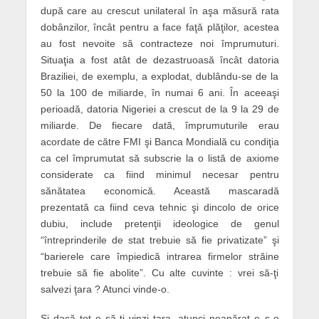
după care au crescut unilateral în aşa măsură rata
dobânzilor, încât pentru a face faţă plăţilor, acestea
au fost nevoite să contracteze noi împrumuturi.
Situaţia a fost atât de dezastruoasă încât datoria
Braziliei, de exemplu, a explodat, dublându-se de la
50 la 100 de miliarde, în numai 6 ani. În aceeaşi
perioadă, datoria Nigeriei a crescut de la 9 la 29 de
miliarde. De fiecare dată, împrumuturile erau
acordate de către FMI şi Banca Mondială cu condiţia
ca cel împrumutat să subscrie la o listă de axiome
considerate ca fiind minimul necesar pentru
sănătatea economică. Această mascaradă
prezentată ca fiind ceva tehnic şi dincolo de orice
dubiu, include pretenţii ideologice de genul
“întreprinderile de stat trebuie să fie privatizate” şi
“barierele care împiedică intrarea firmelor străine
trebuie să fie abolite”. Cu alte cuvinte : vrei să-ţi
salvezi ţara ? Atunci vinde-o.
Şi dacă tot e să-ţi vinzi ţara, atunci neapărat e s-o