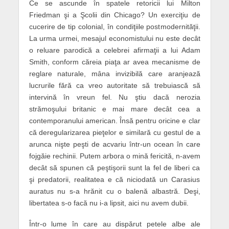
Ce se ascunde în spatele retoricii lui Milton
Friedman şi a Şcolii din Chicago? Un exerciţiu de
cucerire de tip colonial, în condiţiile postmodernităţii.
La urma urmei, mesajul economistului nu este decât
o reluare parodică a celebrei afirmaţii a lui Adam
Smith, conform căreia piaţa ar avea mecanisme de
reglare naturale, mâna invizibilă care aranjează
lucrurile fără ca vreo autoritate să trebuiască să
intervină în vreun fel. Nu ştiu dacă nerozia
strămoşului britanic e mai mare decât cea a
contemporanului american. Însă pentru oricine e clar
că deregularizarea pieţelor e similară cu gestul de a
arunca nişte peşti de acvariu într-un ocean în care
fojgăie rechinii. Putem arbora o mină fericită, n-avem
decât să spunen că peştişorii sunt la fel de liberi ca
şi predatorii, realitatea e că niciodată un Carasius
auratus nu s-a hrănit cu o balenă albastră. Deşi,
libertatea s-o facă nu i-a lipsit, aici nu avem dubii.
Într-o lume în care au dispărut petele albe ale