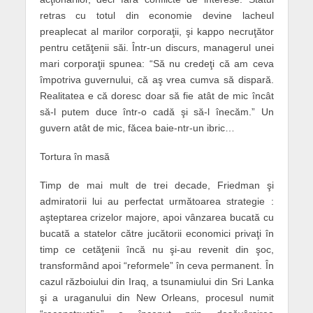
retras cu totul din economie devine lacheul
preaplecat al marilor corporaţii, şi kappo necruţător
pentru cetăţenii săi. Într-un discurs, managerul unei
mari corporaţii spunea: “Să nu credeţi că am ceva
împotriva guvernului, că aş vrea cumva să dispară.
Realitatea e că doresc doar să fie atât de mic încât
să-l putem duce într-o cadă şi să-l înecăm.” Un
guvern atât de mic, făcea baie-ntr-un ibric…
Tortura în masă
Timp de mai mult de trei decade, Friedman şi
admiratorii lui au perfectat următoarea strategie :
aşteptarea crizelor majore, apoi vânzarea bucată cu
bucată a statelor către jucătorii economici privaţi în
timp ce cetăţenii încă nu şi-au revenit din şoc,
transformând apoi “reformele” în ceva permanent. În
cazul războiului din Iraq, a tsunamiului din Sri Lanka
şi a uraganului din New Orleans, procesul numit