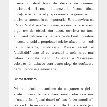
fusese construit timp de decenii de coreeni,
thailandezi, filipinezi, indonezieni, fusese făcut
bucăţi, scos la mezat şi apoi aruncat la gunoi pentru
a elimina competiţia cu importurile. Este adevărat că
FMI-ul “stabilizase” economia, e ceea ce face acest
organism de obicei, dar acest echilibru se face
aruncând milioane de oameni peste bord: lucrătorii
în sectorul public, proprietarii micilor afaceri, fermierii
de subzistenţă, sindicaliştii. Marele secret al
“stabilizării” este că cei aruncaţi la apă nu se mai
caţără niciodată înapoi. Cu excepţia Malayeziei,
celelalte ţări asiatice sunt acum pieţe de desfacere
pentru produsele americane.
Ultima frontieră
Printre multele mecanisme de subjugare a ţărilor
aflate în curs de dezvoltare, unul dintre cele mai
eficace a fost “şocul datoriilor” sau “criza datoriilor”.
Statele Unite au împrumutat multe dintre aceste ţări,