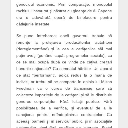
genocidul economic. Prin comparaţie, monopolul
rachiului instaurat şi păstrat cu gloanţe de Al Capone
era o adevărată operă de binefacere pentru
gâtlejurile însetate.
Se pune întrebarea: dacă guvernul trebuie să
renunţe la protejarea producătorilor autohtoni
(dereglementând) şi la cea a cetăţenilor săi mai
puţin avuţi (punând capăt programelor sociale), cu
ce se mai ocupă după ce vinde pe câţiva creiţari
bunurile naţionale? Cu semnatul hârtiilor. Un aparat
de stat “performant”, adică redus la o mână de
indivizi, ar trebui să se comporte în opinia lui Milton
Friedman ca o curea de transmisie care să
colecteze impozitele de la cetăţeni şi să le distribuie
generos corporaţiilor. Fără licitaţii publice. Fără
posibilitatea de a verifica, şi eventual de a le
sancţiona pentru neîndeplinirea contractelor. Cu
aceeaşi oameni şi în serviciul public, şi în asociaţiile
acţionarilor, deci fără conflicte de interese. Statul