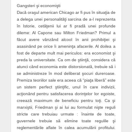
Gangsteri şi economişti
Dacă oraşul american Chicago ar fi pus în situaţia de
a delega unei personalităţi sarcina de a-l reprezenta
în Istorie, cetăţenii lui ar fi pradă unei profunde
dileme: Al Capone sau Milton Friedman? Primul a
făcut avere vânzând alcool în anii prohibiţiei şi
asasinând pe orice îi ameninţa afacerile. Al doilea a
fost de departe mult mai periculos: era economist şi
preda la universitate. Ca om de ştiinţă, considera că
atunci când economia este distorsionată, trebuie să i
se administreze în mod deliberat şocuri dureroase.
Premiza teoriilor sale era aceea că “piaţa liberă” este
un sistem perfect ştiinţific, unul în care indivizii,
acţionând pentru satisfacerea dorinţelor lor egoiste,
creează maximum de beneficiu pentru toţi. Ca şi
marxiştii, Friedman şi ai lui au formulat nişte reguli
stricte care trebuiau urmate : înainte de toate,
guvernele trebuie să elimine toate regulile şi
reglementările aflate în calea acumulării profitului.