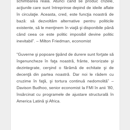
schimbarea reală. Atunci când se produc crizele,
acţiunile care sunt întreprinse depind de ideile aflate
în circulaţie. Aceasta, cred, este funcţia noastră de
bază: să dezvoltăm alternative pentru politicile
existente, să le menţinem în viaţă şi disponibile până
când ceea ce este politic imposibil devine politic
inevitabil”. – Milton Friedman, economist
“Guverne şi popoare ţipând de durere sunt forţate să
îngenuncheze în faţa noastră, frânte, terorizate şi
dezintegrate, cerşind o fărâmă de echitate şi de
decenţă din partea noastră. Dar noi le râdem cu
cruzime în faţă, şi tortura continuă nedomolită” –
Davison Budhoo, senior economist la FMI în anii ’80,
însărcinat cu programele de ajustare structurală în
America Latină şi Africa.