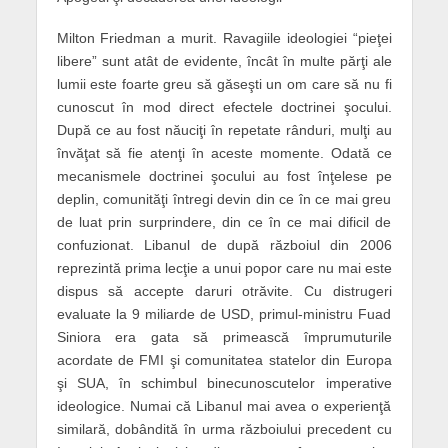
Milton Friedman a murit. Ravagiile ideologiei “pieţei
libere” sunt atât de evidente, încât în multe părţi ale
lumii este foarte greu să găseşti un om care să nu fi
cunoscut în mod direct efectele doctrinei şocului.
După ce au fost năuciţi în repetate rânduri, mulţi au
învăţat să fie atenţi în aceste momente. Odată ce
mecanismele doctrinei şocului au fost înţelese pe
deplin, comunităţi întregi devin din ce în ce mai greu
de luat prin surprindere, din ce în ce mai dificil de
confuzionat. Libanul de după războiul din 2006
reprezintă prima lecţie a unui popor care nu mai este
dispus să accepte daruri otrăvite. Cu distrugeri
evaluate la 9 miliarde de USD, primul-ministru Fuad
Siniora era gata să primească împrumuturile
acordate de FMI şi comunitatea statelor din Europa
şi SUA, în schimbul binecunoscutelor imperative
ideologice. Numai că Libanul mai avea o experienţă
similară, dobândită în urma războiului precedent cu