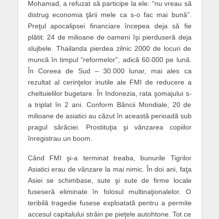
Mohamad, a refuzat să participe la ele: “nu vreau să
distrug economia ţării mele ca s-o fac mai bună”.
Preţul apocalipsei financiare începea deja să fie
plătit: 24 de milioane de oameni îşi pierduseră deja
slujbele. Thailanda pierdea zilnic 2000 de locuri de
muncă în timpul “reformelor”, adică 60.000 pe lună.
În Coreea de Sud – 30.000 lunar, mai ales ca
rezultat al cerinţelor inutile ale FMI de reducere a
cheltuielilor bugetare. În Indonezia, rata şomajului s-
a triplat în 2 ani. Conform Băncii Mondiale, 20 de
milioane de asiatici au căzut în această perioadă sub
pragul sărăciei. Prostituţia şi vânzarea copiilor
înregistrau un boom.
Când FMI şi-a terminat treaba, bunurile Tigrilor
Asiatici erau de vânzare la mai nimic. În doi ani, faţa
Asiei se schimbase, sute şi sute de firme locale
fuseseră eliminate în folosul multinaţionalelor. O
teribilă tragedie fusese exploatată pentru a permite
accesul capitalului străin pe pieţele autohtone. Tot ce