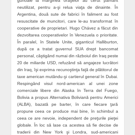
gunoaie la marginea oraşelor au cerut pământ
neutilizat, pentru a-şi relua viaţa de dinainte. În
Argentina, două sute de fabrici în faliment au fost
resuscitate de muncitori, care le-au transformat în
cooperative de proprietari. Hugo Chávez a făcut din
dezvoltarea cooperativelor în Venezuela o prioritate.
În paralel, în Statele Unite, giganticul Halliburton,
după ce a tratat guvernul SUA drept bancomat
personal, câştigând numai din războiul din Iraq peste
20 de miliarde USD, refuzând să angajeze lucrători
din Iraq, îşi exprima recunoştinţa faţă de plătitorul de
taxe american mutându-şi cartierul general în Dubai.
Respingând visul nord-american al unei zone
comerciale libere din Alaska în Terra del Fuego,
Bolivia a propus Alternativa Boliviană pentru Americi
(ALBA), bazată pe barter, în care fiecare ţară
propune ceea ce produce mai bine, în schimbul a
ceea ce are nevoie, independent de preţurile pieţei
globale. În loc să lase ca acestea să fie decise de
traderii din New York şi Londra, sud-americani