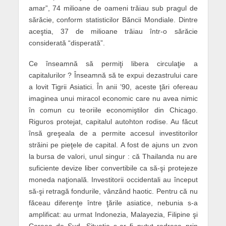
amar”, 74 milioane de oameni trăiau sub pragul de
sărăcie, conform statisticilor Băncii Mondiale. Dintre
aceştia, 37 de milioane trăiau într-o sărăcie
considerată “disperată”.
Ce înseamnă să permiţi libera circulaţie a
capitalurilor ? Înseamnă să te expui dezastrului care
a lovit Tigrii Asiatici. În anii ’90, aceste ţări ofereau
imaginea unui miracol economic care nu avea nimic
în comun cu teoriile economiştilor din Chicago.
Riguros protejat, capitalul autohton rodise. Au făcut
însă greşeala de a permite accesul investitorilor
străini pe pieţele de capital. A fost de ajuns un zvon
la bursa de valori, unul singur : că Thailanda nu are
suficiente devize liber convertibile ca să-şi protejeze
moneda naţională. Investitorii occidentali au început
să-şi retragă fondurile, vânzând haotic. Pentru că nu
făceau diferenţe între ţările asiatice, nebunia s-a
amplificat: au urmat Indonezia, Malayezia, Filipine şi
Coreea de Sud. Situaţia s-ar fi putut redresa prin