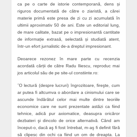
ca pe o carte de istorie contemporană, dens și
riguros documentată de către o ziaristă, a cărei
materie primă este presa de zi cu zi acumulată în
ultimii aproximativ 50 de ani. Este un editorial lung,
de mare calitate, bazat pe o impresionantă cantitate
de informație extrasă, selectată și studiată atent,
într-un efort jurnalistic de-a dreptul impresionant.
Deoarece rezonez în mare parte cu recenzia
acordată cărții de către Radu Iliescu, reproduc mai
jos articolul său de pe site-ul constiinte.ro:
˝O lectură (despre lucruri) îngrozitoare, fireşte, cum
ar putea fi altcumva o abordare a cinismului care se
ascunde îndărătul celor mai multe dintre teoriile
economice care ne sunt prezentate astăzi ca fiind
tehnice, adică pur axiomatice, deasupra oricăror
dezbateri şi dincolo de orice alternativă. Când am
început-o, dacă aş fi fost întrebat, m-aş fi definit fără
să clipesc din ochi ca fiind un om de dreapta. La