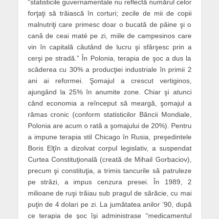
“statisticile guvernamentale nu reflectă numărul celor
forţaţi să trăiască în corturi; zecile de mii de copii
malnutriţi care primesc doar o bucată de pâine şi o
cană de ceai maté pe zi, miile de campesinos care
vin în capitală căutând de lucru şi sfârşesc prin a
cerşi pe stradă.” În Polonia, terapia de şoc a dus la
scăderea cu 30% a producţiei industriale în primii 2
ani ai reformei. Şomajul a crescut vertiginos,
ajungând la 25% în anumite zone. Chiar şi atunci
când economia a reînceput să meargă, şomajul a
rămas cronic (conform statisticilor Băncii Mondiale,
Polonia are acum o rată a şomajului de 20%). Pentru
a impune terapia stil Chicago în Rusia, preşedintele
Boris Elţîn a dizolvat corpul legislativ, a suspendat
Curtea Constituţională (creată de Mihail Gorbaciov),
precum şi constituţia, a trimis tancurile să patruleze
pe străzi, a impus cenzura presei. În 1989, 2
milioane de ruşi trăiau sub pragul de sărăcie, cu mai
puţin de 4 dolari pe zi. La jumătatea anilor ’90, după
ce terapia de şoc îşi administrase “medicamentul