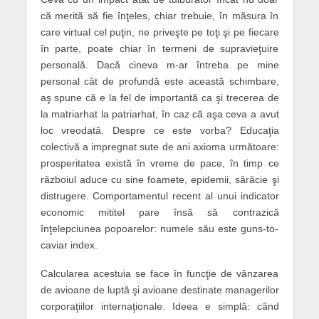
că merită să fie înţeles, chiar trebuie, în măsura în
care virtual cel puţin, ne priveşte pe toţi şi pe fiecare
în parte, poate chiar în termeni de supravieţuire
personală. Dacă cineva m-ar întreba pe mine
personal cât de profundă este această schimbare,
aş spune că e la fel de importantă ca şi trecerea de
la matriarhat la patriarhat, în caz că aşa ceva a avut
loc vreodată. Despre ce este vorba? Educaţia
colectivă a impregnat sute de ani axioma următoare:
prosperitatea există în vreme de pace, în timp ce
războiul aduce cu sine foamete, epidemii, sărăcie şi
distrugere. Comportamentul recent al unui indicator
economic mititel pare însă să contrazică
înţelepciunea popoarelor: numele său este guns-to-
caviar index.
Calcularea acestuia se face în funcţie de vânzarea
de avioane de luptă şi avioane destinate managerilor
corporaţiilor internaţionale. Ideea e simplă: când