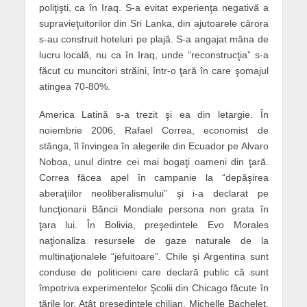
poliţişti, ca în Iraq. S-a evitat experienţa negativă a
supravieţuitorilor din Sri Lanka, din ajutoarele cărora
s-au construit hoteluri pe plajă. S-a angajat mâna de
lucru locală, nu ca în Iraq, unde “reconstrucţia” s-a
făcut cu muncitori străini, într-o ţară în care şomajul
atingea 70-80%.
America Latină s-a trezit şi ea din letargie. În
noiembrie 2006, Rafael Correa, economist de
stânga, îl învingea în alegerile din Ecuador pe Alvaro
Noboa, unul dintre cei mai bogaţi oameni din ţară.
Correa făcea apel în campanie la “depăşirea
aberaţiilor neoliberalismului” şi i-a declarat pe
funcţionarii Băncii Mondiale persona non grata în
ţara lui. În Bolivia, preşedintele Evo Morales
naţionaliza resursele de gaze naturale de la
multinaţionalele “jefuitoare”. Chile şi Argentina sunt
conduse de politicieni care declară public că sunt
împotriva experimentelor Şcolii din Chicago făcute în
ţările lor. Atât preşedintele chilian, Michelle Bachelet,