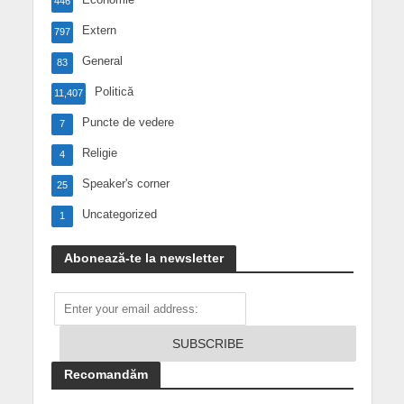
446
Extern
797
General
83
Politică
11,407
Puncte de vedere
7
Religie
4
Speaker's corner
25
Uncategorized
1
Abonează-te la newsletter
Recomandăm